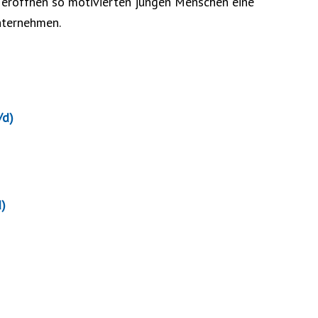
d eröffnen so motivierten jungen Menschen eine
Unternehmen.
/d)
)